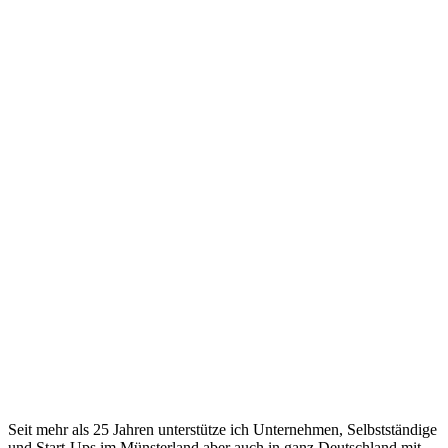
Seit mehr als 25 Jahren unterstütze ich Unternehmen, Selbstständige
und Start-Ups im Münsterland aber auch in ganz Deutschland mit