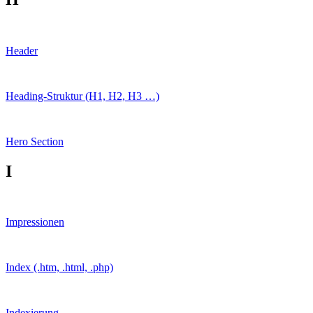
Header
Heading-Struktur (H1, H2, H3 …)
Hero Section
I
Impressionen
Index (.htm, .html, .php)
Indexierung