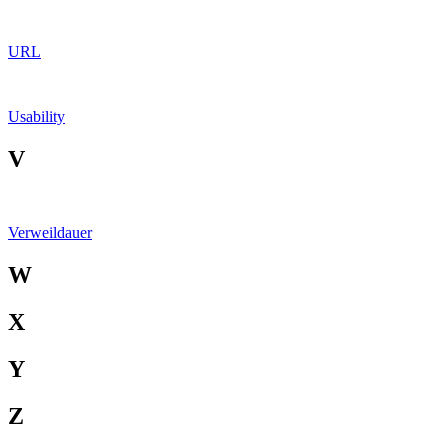
URL
Usability
V
Verweildauer
W
X
Y
Z