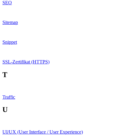
SEO
Sitemap
Snippet
SSL-Zertifikat (HTTPS)
T
Traffic
U
UI/UX (User Interface / User Experience)